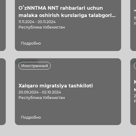
OʻzNNTMA NNT rahbarlari uchun
malaka oshirish kurslariga talabgorlar
1
11.11.2024 - 20.11.2024
arizalari qabuli boshlanganligini e'lon
Республика Узбекистан
qiladi
Подробно
Иностранный
Xalqaro migratsiya tashkiloti
20.09.2024 - 02.10.2024
2
Республика Узбекистан
-
Подробно