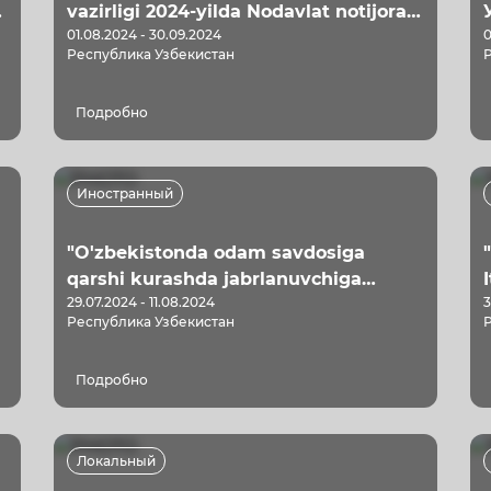
vazirligi 2024-yilda Nodavlat notijorat
01.08.2024 - 30.09.2024
0
tashkilotlari o‘rtasida muhim ijtimoiy
Республика Узбекистан
ahamiyatga molik loyihani amalga
oshirishga davlat ijtimoiy
Подробно
buyurtmasini taqdim etish uchun
tanlov E’LON QILADI
Иностранный
"O'zbekistonda odam savdosiga
qarshi kurashda jabrlanuvchiga
29.07.2024 - 11.08.2024
3
qaratilgan yondashuvni targ'ib qilish"
Республика Узбекистан
loyihasi
Подробно
Локальный