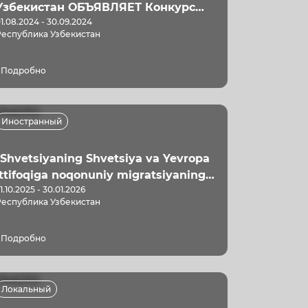
Узбекистан ОБЪЯВЛЯЕТ Конкурс
1.08.2024 - 30.09.2024
среди негосударственных
Республика Узбекистан
некоммерческих организаций на
предоставление государственного
Подробно
социального заказа на реализацию
социально значимого проекта в 2024
году
Иностранный
"Shvetsiyaning Shvetsiya va Yevropa
Ittifoqiga noqonuniy migratsiyaning
1.10.2025 - 30.01.2026
oldini olish bo‘yicha IOMni faoliyatini
Республика Узбекистан
qo‘llab-quvvatlashga yo‘naltirilgan
hissasi" loyihasi
Подробно
Локальный