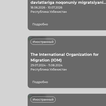
davlatlariga noqonuniy migratsiyani
18.06.2026 - 10.07.2026
oldini olish
Республика Узбекистан
Подробно
Иностранный
The International Organization for
Migration (IOM)
29.07.2024 - 11.08.2024
Республика Узбекистан
Подробно
Иностранный