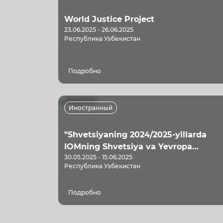
World Justice Project
23.06.2025 - 26.06.2025
Республика Узбекистан
Подробно
Иностранный
"Shvetsiyaning 2024/2025-yillarda
IOMning Shvetsiya va Yevropa
30.05.2025 - 15.06.2025
Ittifoqiga noqonuniy migratsiyaning
Республика Узбекистан
oldini olish bo‘yicha faoliyatini qo‘llab
quvvatlash uchun hissasi"
Подробно