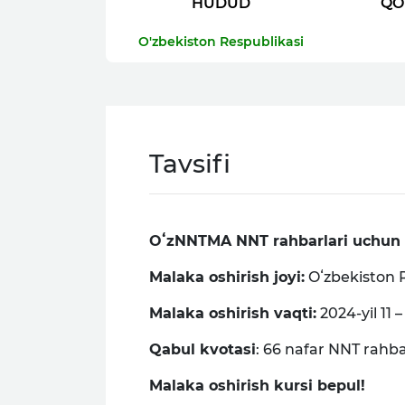
HUDUD
QO
O'zbekiston Respublikasi
Tavsifi
OʻzNNTMA NNT rahbarlari uchun mal
Malaka oshirish joyi:
Oʻzbekiston R
Malaka oshirish vaqti:
2024-yil 11 
Qabul kvotasi
: 66 nafar NNT rahba
Malaka oshirish kursi bepul!