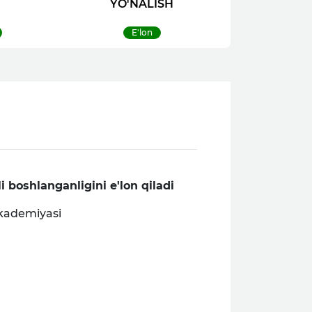
YO'NALISH
E'lon
 boshlanganligini e'lon qiladi
akademiyasi