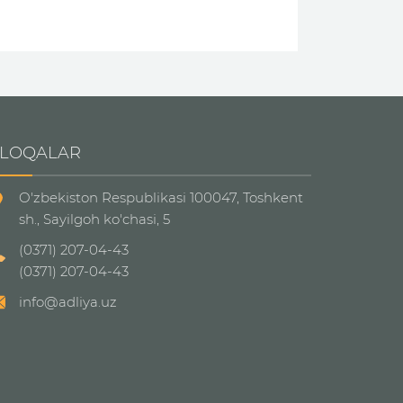
LOQALAR
O'zbekiston Respublikasi 100047, Toshkent
sh., Sayilgoh ko'chasi, 5
(0371) 207-04-43
(0371) 207-04-43
info@adliya.uz