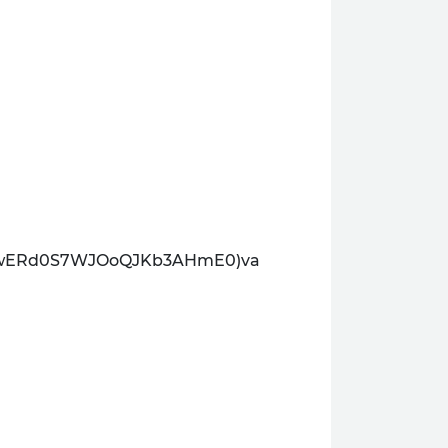
Mse7iVwERd0S7WJOoQJKb3AHmE0)va