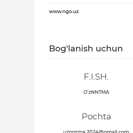
www.ngo.uz
Bog'lanish uchun
F.I.SH.
OʻzNNTMA
Pochta
uznntma.2024@gmail.com