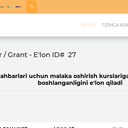
Til
ASOSIY
TIZIMGA KIR
r / Grant - E'lon ID#
27
barlari uchun malaka oshirish kurslariga t
boshlanganligini e'lon qiladi