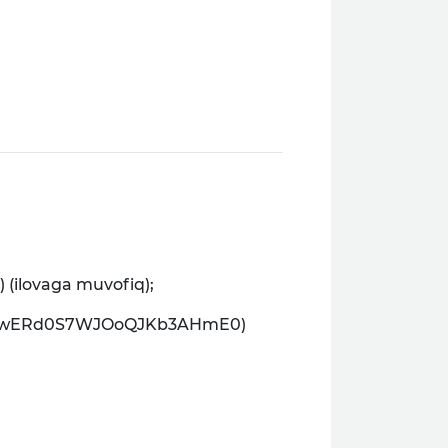
(ilovaga muvofiq);
Mse7iVwERd0S7WJOoQJKb3AHmE0)