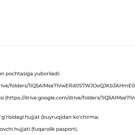
on pochtasiga yuboriladi:
om/drive/folders/1IQ5AIMse7iVwERd0S7WJOoQJKb3AHmE0) 
si (https://drive.google.com/drive/folders/1IQ5AI
o‘g‘risidagi hujjat (buyruq)dan ko‘chirma;
vchi hujjati (fuqarolik pasporti,