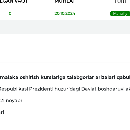
LGAN VAQT
MUHLAT
TURI
0
20.10.2024
Mahalliy
aka oshirish kurslariga talabgorlar arizalari qabuli
espublikasi Prezidenti huzuridagi Davlat boshqaruvi 
– 21 noyabr
ri