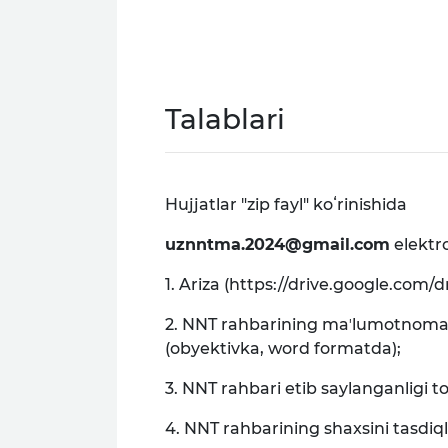
Talablari
Hujjatlar "zip fayl" koʻrinishida
uznntma.2024@gmail.com
elektr
1. Ariza (https://drive.google.c
2. NNT rahbarining maʼlumotnoma
(obyektivka, word formatda);
3. NNT rahbari etib saylanganligi t
4. NNT rahbarining shaxsini tasdiqlo