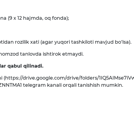
ona (9 x 12 hajmda, oq fonda);
idan rozilik xati (agar yuqori tashkiloti mavjud bo‘lsa).
 nomzod tanlovda ishtirok etmaydi.
ar qabul qilinadi.
zomi (https://drive.google.com/drive/folders/1IQ5AI
NNTMA1 telegram kanali orqali tanishish mumkin.