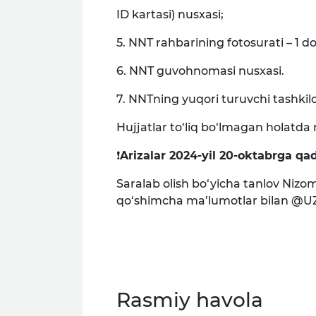
ID kartasi) nusxasi;
5. NNT rahbarining fotosurati – 1 d
6. NNT guvohnomasi nusxasi.
7. NNTning yuqori turuvchi tashkilot
Hujjatlar to‘liq bo‘lmagan holatda
❗️
Arizalar 2024-yil 20-oktabrga qad
Saralab olish bo‘yicha tanlov Ni
qo‘shimcha ma’lumotlar bilan @UZ
Rasmiy havola