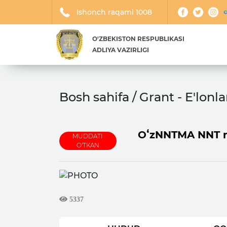
Ishonch raqami 1008
O'ZBEKISTON RESPUBLIKASI
ADLIYA VAZIRLIGI
Bosh sahifa / Grant - E'lonla
OʻzNNTMA NNT rah
MUDDATI
O'TKAN
5337