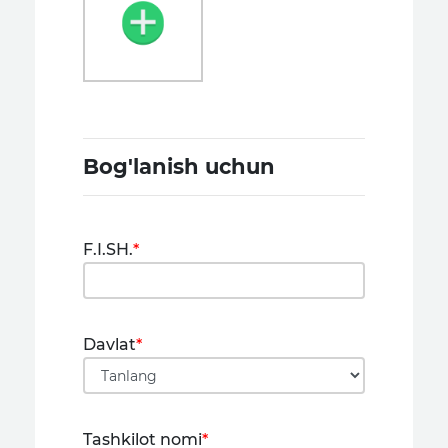
Bog'lanish uchun
F.I.SH.
*
Davlat
*
Tashkilot nomi
*