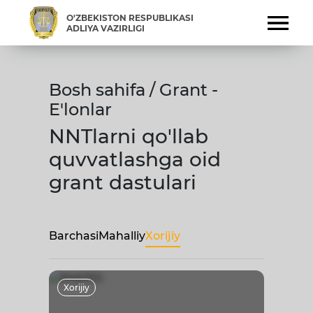
O'ZBEKISTON RESPUBLIKASI
ADLIYA VAZIRLIGI
Bosh sahifa / Grant -
E'lonlar
NNTlarni qo'llab
quvvatlashga oid
grant dastulari
Barchasi
Mahalliy
Xorijiy
Xorijiy