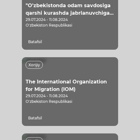
"O'zbekistonda odam savdosiga
qarshi kurashda jabrlanuvchiga
29.07.2024 - 11.08.2024
qaratilgan yondashuvni targ'ib
O'zbekiston Respublikasi
qilish" loyihasi
Batafsil
Xorijiy
The International Organization
for Migration (IOM)
29.07.2024 - 11.08.2024
O'zbekiston Respublikasi
Batafsil