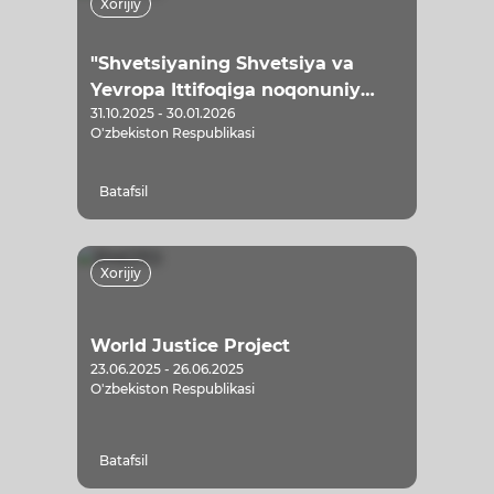
Xorijiy
"Shvetsiyaning Shvetsiya va
Yevropa Ittifoqiga noqonuniy
31.10.2025 - 30.01.2026
migratsiyaning oldini olish
O'zbekiston Respublikasi
bo‘yicha IOMni faoliyatini qo‘llab-
quvvatlashga yo‘naltirilgan
Batafsil
hissasi" loyihasi
Xorijiy
World Justice Project
23.06.2025 - 26.06.2025
O'zbekiston Respublikasi
Batafsil