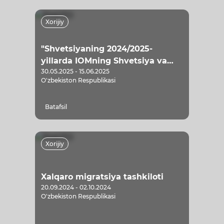
Xorijiy
"Shvetsiyaning 2024/2025-
yillarda IOMning Shvetsiya va
30.05.2025 - 15.06.2025
Yevropa Ittifoqiga noqonuniy
O'zbekiston Respublikasi
migratsiyaning oldini olish
bo‘yicha faoliyatini qo‘llab-
Batafsil
quvvatlash uchun hissasi"
Xorijiy
Xalqaro migratsiya tashkiloti
20.09.2024 - 02.10.2024
O'zbekiston Respublikasi