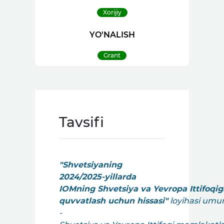
Xorijiy
YO'NALISH
Grant
Tavsifi
"Shvetsiyaning
2024/2025-yillarda
IOMning Shvetsiya va Yevropa Ittifoqiga
quvvatlash uchun hissasi"
loyihasi um
-