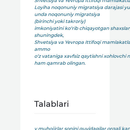
Shvetsiya va Yevropa Ittifoqi mamlakatl
Loyiha noqonuniy migratsiya darajasi yuq
unda noqonuniy migratsiya
(birinchi yoki takroriy)
imkoniyatini ko‘rib chiqayotgan shaxslar
shuningdek,
Shvetsiya va Yevropa Ittifoqi mamlakatl
ammo
o‘z vataniga xavfsiz qaytishni xohlovchi 
ham qamrab olingan.
Talablari
y muhojirlar sonini quyidagilar orqali ka