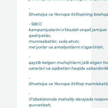
-
Shvetsiya va Yevropa Ittifoqining boshq
- SBCC
kampaniyalarini o‘tkazish orqali jamiya
qadriyatlar,
munosabatlar, xulq-atvor,
me’yorlar va amaliyotlarni o‘zgartirish,
-
qaytib kelgan muhojirlarni jalb etgan h
xatarlari va oqibatlari haqida xabardorlik
-
Shvetsiya va Yevropa Ittifoqi mamlakatla
-
O‘zbekistonda mahalliy darajada noqonuni
quvvatlash,