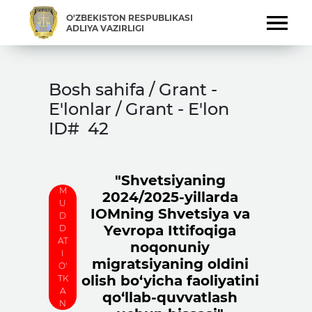
O'ZBEKISTON RESPUBLIKASI
ADLIYA VAZIRLIGI
Bosh sahifa / Grant -
E'lonlar / Grant - E'lon
ID#
42
"Shvetsiyaning
M
2024/2025-yillarda
U
IOMning Shvetsiya va
D
Yevropa Ittifoqiga
D
AT
noqonuniy
I
migratsiyaning oldini
O'
olish bo‘yicha faoliyatini
TK
A
qo‘llab-quvvatlash
N