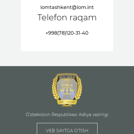
iomtashkent@iom.int
Telefon raqam
+998(78)120-31-40
O'zbekiston Respublikasi Adliya vazirligi
VEB SAYTGA O'TISH