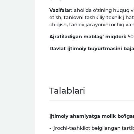
Vazifalar:
aholida o‘zining huquq v
etish, tanlovni tashkiliy-texnik jih
chiqish, tanlov jarayonini ochiq va 
Ajratiladigan mablag‘ miqdori:
50
Davlat ijtimoiy buyurtmasini baj
Talablari
Ijtimoiy ahamiyatga molik bo‘lgan
- ijrochi-tashkilot belgilangan tart