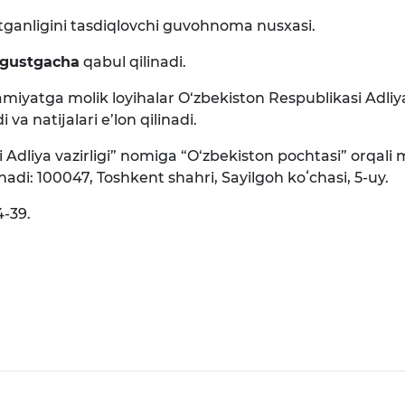
‘tganligini tasdiqlovchi guvohnoma nusxasi.
avgustgacha
qabul qilinadi.
iyatga molik loyihalar O‘zbekiston Respublikasi Adliya 
va natijalari e’lon qilinadi.
i Adliya vazirligi” nomiga “O‘zbekiston pochtasi” orqa
nadi: 100047, Toshkent shahri, Sayilgoh koʻchasi, 5-uy.
-39.