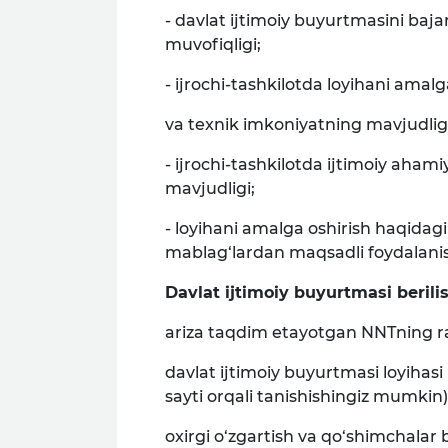
- davlat ijtimoiy buyurtmasini baja
muvofiqligi;
- ijrochi-tashkilotda loyihani amal
va texnik imkoniyatning mavjudligi
- ijrochi-tashkilotda ijtimoiy aham
mavjudligi;
- loyihani amalga oshirish haqidagi
mablag‘lardan maqsadli foydalanish,
Davlat ijtimoiy buyurtmasi berilis
ariza taqdim etayotgan NNTning ra
davlat ijtimoiy buyurtmasi loyihasi 
sayti orqali tanishishingiz mumkin)
oxirgi o‘zgartish va qo‘shimchalar 