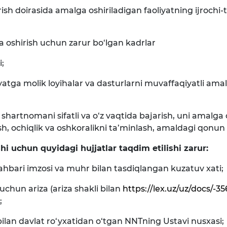
rish doirasida amalga oshiriladigan faoliyatning ijrochi-
ga oshirish uchun zarur bo‘lgan kadrlar
;
iyatga molik loyihalar va dasturlarni muvaffaqiyatli ama
 shartnomani sifatli va o‘z vaqtida bajarish, uni amalga 
 ochiqlik va oshkoralikni ta’minlash, amaldagi qonun hu
hi uchun quyidagi hujjatlar taqdim etilishi zarur:
hbari imzosi va muhr bilan tasdiqlangan kuzatuv xati;
uchun ariza (ariza shakli bilan
https://lex.uz/uz/docs/-
;
bilan davlat ro‘yxatidan o‘tgan NNTning Ustavi nusxasi;