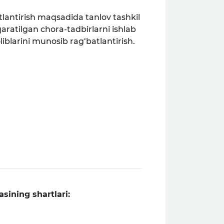
tlantirish maqsadida tanlov tashkil
qaratilgan chora-tadbirlarni ishlab
liblarini munosib rag‘batlantirish.
sining shartlari: