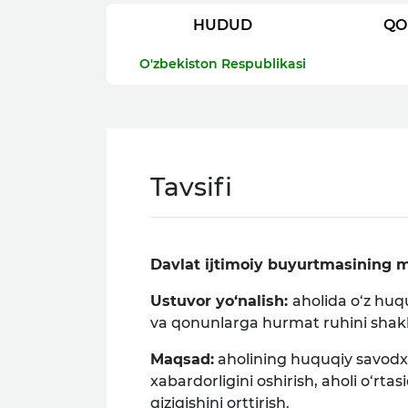
HUDUD
QO
O'zbekiston Respublikasi
Tavsifi
Davlat ijtimoiy buyurtmasining m
Ustuvor yo‘nalish:
aholida o‘z huq
va qonunlarga hurmat ruhini shakll
Maqsad:
aholining huquqiy savodxon
xabardorligini oshirish, aholi o‘r
qiziqishini orttirish.