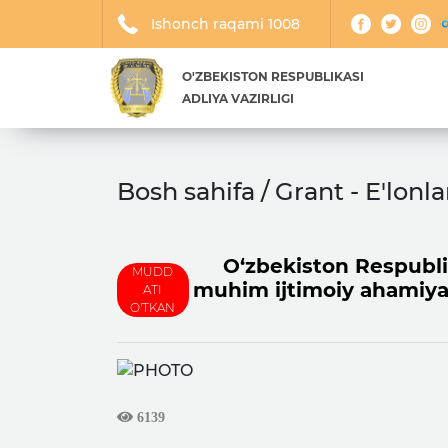
Ishonch raqami 1008
O'ZBEKISTON RESPUBLIKASI
ADLIYA VAZIRLIGI
Bosh sahifa / Grant - E'lonla
O‘zbekiston Respublika
MUDD
muhim ijtimoiy ahamiyat
ATI
O'TKAN
6139