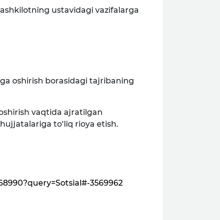
tashkilotning ustavidagi vazifalarga
lga oshirish borasidagi tajribaning
oshirish vaqtida ajratilgan
jjatalariga to‘liq rioya etish.
3568990?query=Sotsial#-3569962