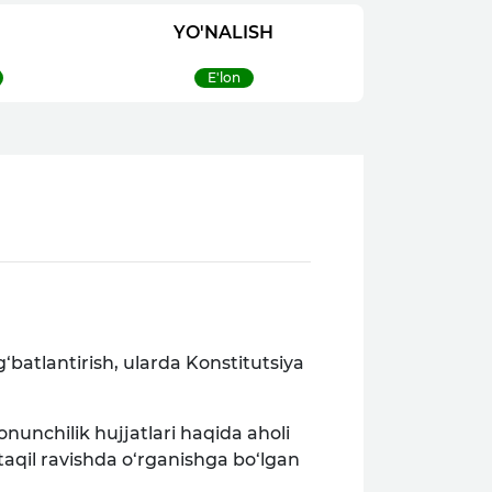
YO'NALISH
E'lon
‘batlantirish, ularda Konstitutsiya
nunchilik hujjatlari haqida aholi
taqil ravishda o‘rganishga bo‘lgan