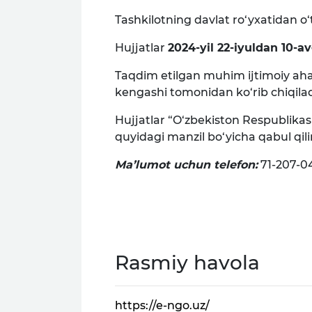
Tashkilotning davlat ro‘yxatidan o
Hujjatlar
2024-yil 22-iyuldan 10-
Taqdim etilgan muhim ijtimoiy aham
kengashi tomonidan ko‘rib chiqiladi 
Hujjatlar “O‘zbekiston Respublikas
quyidagi manzil bo‘yicha qabul qili
Ma’lumot uchun telefon:
71-207-04
Rasmiy havola
https://e-ngo.uz/