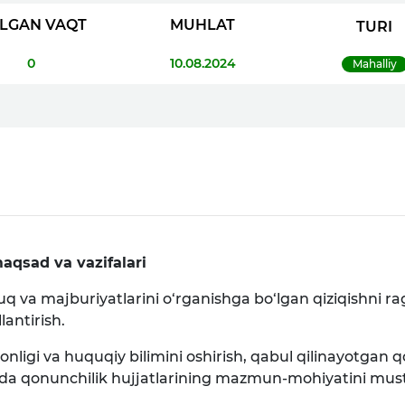
LGAN VAQT
MUHLAT
TURI
0
10.08.2024
Mahalliy
aqsad va vazifalari
uq va majburiyatlarini o‘rganishga bo‘lgan qiziqishni rag
antirish.
ligi va huquqiy bilimini oshirish, qabul qilinayotgan qo
tasida qonunchilik hujjatlarining mazmun-mohiyatini mus