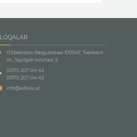
LOQALAR
O'zbekiston Respublikasi 100047, Toshkent
sh., Sayilgoh ko'chasi, 5
(0371) 207-04-43
(0371) 207-04-43
info@adliya.uz