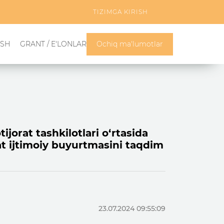
TIZIMGA KIRISH
ISH
GRANT / E'LONLAR
Ochiq ma'lumotlar
ijorat tashkilotlari o‘rtasida
t ijtimoiy buyurtmasini taqdim
23.07.2024 09:55:09