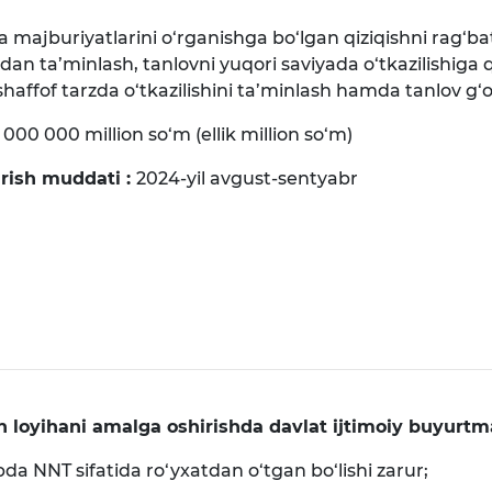
a majburiyatlarini o‘rganishga bo‘lgan qiziqishni rag‘ba
atdan ta’minlash, tanlovni yuqori saviyada o‘tkazilishiga 
shaffof tarzda o‘tkazilishini ta’minlash hamda tanlov g‘o
 000 000 million so‘m (ellik million so‘m)
arish muddati :
2024-yil avgust-sentyabr
 loyihani amalga oshirishda davlat ijtimoiy buyurtma
ibda NNT sifatida ro‘yxatdan o‘tgan bo‘lishi zarur;