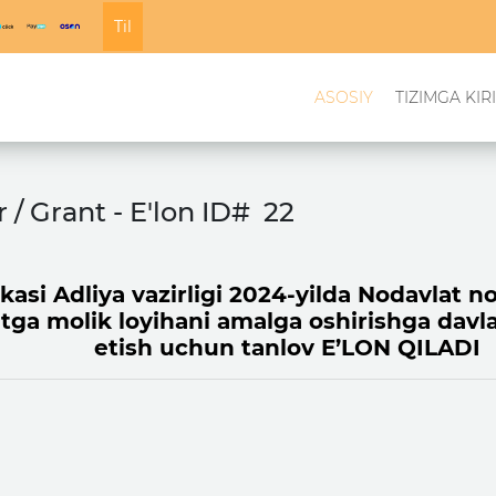
Til
ASOSIY
TIZIMGA KIR
r / Grant - E'lon ID#
22
si Adliya vazirligi 2024-yilda Nodavlat not
ga molik loyihani amalga oshirishga davla
etish uchun tanlov E’LON QILADI