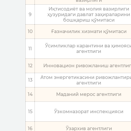
вазирлиги
Иқтисодиёт ва молия вазирлиги
9
ҳузуридаги давлат заҳираларини
бошқариш қўмитаси
10
Ғазначилик хизмати қўмитаси
Ўсимликлар карантини ва ҳимояс
11
агентлиги
12
Инновацион ривожланиш агентли
Атом энергетикасини ривожланти
13
агентлиги
14
Маданий мерос агентлиги
15
Ўзкомназорат инспекцияси
16
Ўзархив агентлиги