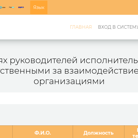
Язык
ГЛАВНАЯ
ВХОД В СИСТЕМ
ях руководителей исполнитель
тственными за взаимодействи
организациями
Ф.И.О.
Должность
т