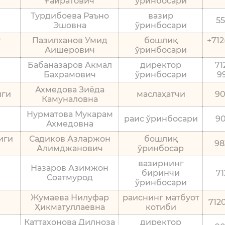
Ғайратович
ўринбосари
Турдибоева Раъно
вазир
5
Эшовна
ўринбосари
т
Пазилханов Умид
бошлиқ
+712
Аишерович
ўринбосари
Бабаназаров Акмал
директор
71
Бахрамович
ўринбосари
9
Ахмедова Зиёда
иги
маслаҳатчи
90
Камуналовна
Нурматова Мукарам
раис ўринбосари
9
Ахмедовна
иги
Садиков Азларжон
бошлиқ
98
Алимджанович
ўринбосар
вазирнинг
Назаров Азимжон
биринчи
7
Соатмурод
ўринбосари
Жумаева Нилуфар
раиснинг матбуот
712
Ҳикматуллаевна
котиби
Каттахонова Дилноза
директор