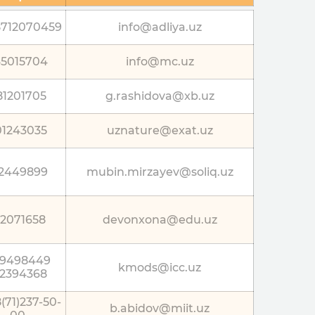
Номер
Почта
8712070459
info@adliya.uz
елефона
35015704
info@mc.uz
81201705
g.rashidova@xb.uz
01243035
uznature@exat.uz
12449899
mubin.mirzayev@soliq.uz
12071658
devonxona@edu.uz
9498449
kmods@icc.uz
12394368
(71)237-50-
b.abidov@miit.uz