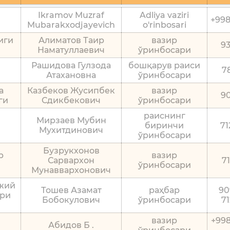
Ikramov Muzraf
Ф.И.О.
Должность
Adliya vaziri
+99
Mubarakxodjayevich
o'rinbosari
т
иги
Алиматов Таир
вазир
9
Наматуллаевич
ўринбосари
Рашидова Гулзода
бошқарув раиси
7
Атахановна
ўринбосари
а
Казбеков Жусипбек
вазир
9
ги
Сдикбекович
ўринбосари
раиснинг
Мирзаев Мубин
биринчи
7
Мухитдинович
ўринбосари
Бузрукхонов
р
вазир
Сарвархон
7
ўринбосари
Мунаввархонович
ижий
Тошев Азамат
раҳбар
90
ари
Бобокулович
ўринбосари
7
вазир
+998
Абидов Б .