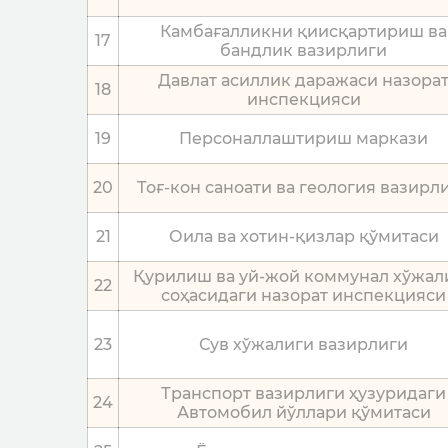
Камбағалликни қиисқартириш ва
17
бандлик вазирлиги
Давлат асиллик даражаси назора
18
инспекцияси
19
Персоналлаштириш маркази
20
Тоғ-кон саноати ва геология вазирл
21
Оила ва хотин-қизлар қўмитаси
Қурилиш ва уй-жой коммунал хўжал
22
соҳасидаги назорат инспекцияси
23
Сув хўжалиги вазирлиги
Транспорт вазирлиги ҳузуридаги
24
Автомобил йўллари қўмитаси