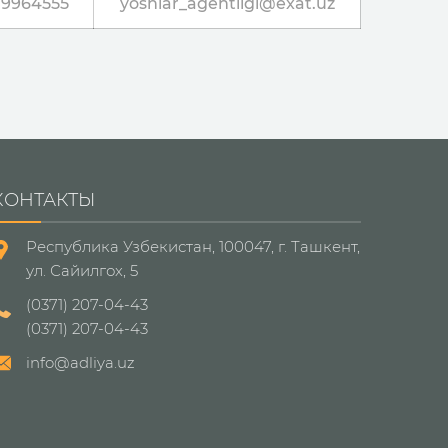
9964555
yoshlar_agentligi@exat.uz
КОНТАКТЫ
Республика Узбекистан, 100047, г. Ташкент,
ул. Сайилгох, 5
(0371) 207-04-43
(0371) 207-04-43
info@adliya.uz