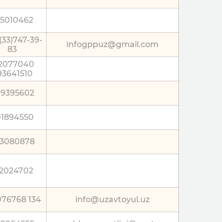
55010462
(33)747-39-
infogppuz@gmail.com
83
2077040
93641510
9395602
01894550
3080878
12024702
076768 134
info@uzavtoyul.uz