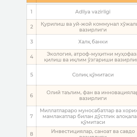
id
Наименование организации
1
Adliya vazirligi
Қурилиш ва уй-жой коммунал хўжал
2
вазирлиги
3
Халқ банки
Экология, атроф-муҳитни муҳофаз
4
қилиш ва иқлим ўзгариши вазирли
5
Солиқ қўмитаси
Олий таълим, фан ва инновацияла
6
вазирлиги
Миллатлараро муносабатлар ва хор
7
мамлакатлар билан дўстлик алоқал
қўмитаси
Инвестициялар, саноат ва савдо
8