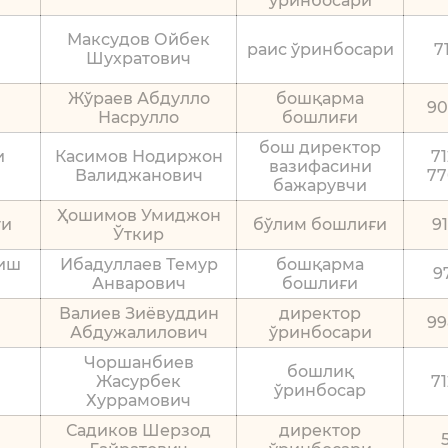
ўринбосари
Максудов Ойбек
раис ўринбосари
7
Шухратович
Жўраев Абдулло
бошқарма
90
Насрулло
бошлиғи
бош директор
и
Касимов Нодиржон
7
вазифасини
Валиджанович
77
бажарувчи
Ҳошимов Умиджон
ги
бўлим бошлиғи
9
Ўткир
риш
Ибадуллаев Темур
бошқарма
9
Анварович
бошлиғи
Валиев Зиёвуддин
директор
99
Абдужалилович
ўринбосари
Чоршанбиев
бошлиқ
Жасурбек
7
ўринбосар
Хуррамович
Садиков Шерзод
директор