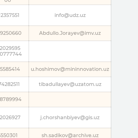
00
12357551
info@udz.uz
9250660
Abdullo.Jorayev@imv.uz
12029595
0777744
15585414
u.hoshimov@mininnovation.uz
74282511
tibadullayev@uzatom.uz
8789994
12026927
j.chorshanbiyev@gis.uz
5550301
sh.sadikov@archive.uz