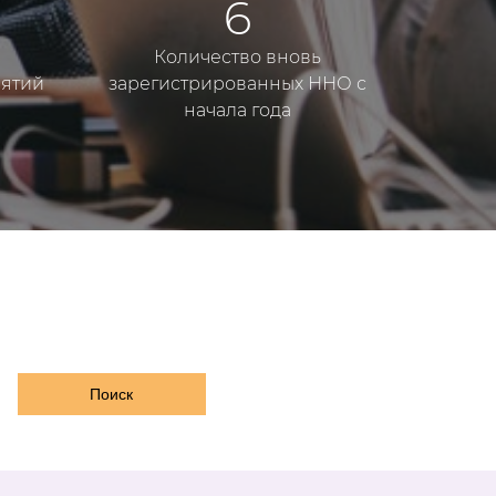
6
Количество вновь
ятий
зарегистрированных ННО с
начала года
Поиск