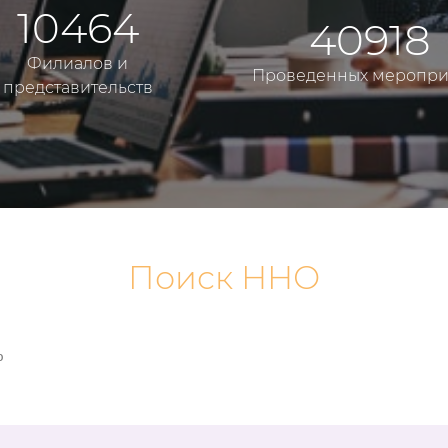
10464
40918
Филиалов и
Проведенных меропри
представительств
Поиск ННО