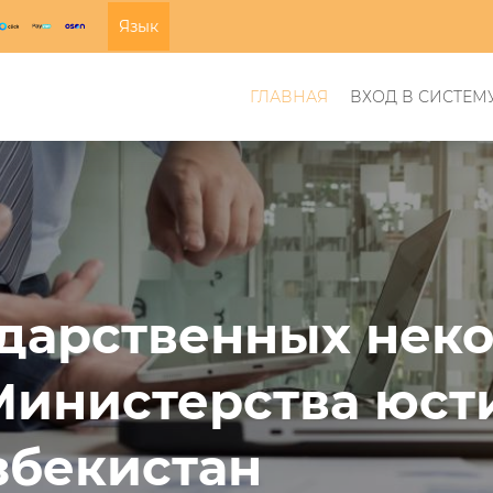
Язык
ГЛАВНАЯ
ВХОД В СИСТЕМ
ударственных нек
Министерства юст
збекистан